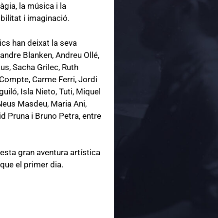
àgia, la música i la
bilitat i imaginació.
sics han deixat la seva
andre Blanken, Andreu Ollé,
us, Sacha Grilec, Ruth
 Compte, Carme Ferri, Jordi
iló, Isla Nieto, Tuti, Miquel
Neus Masdeu, Maria Ani,
id Pruna i Bruno Petra, entre
uesta gran aventura artística
que el primer dia.