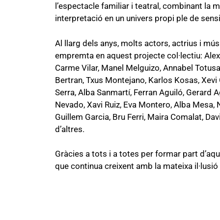
l’espectacle familiar i teatral, combinant la m
interpretació en un univers propi ple de sensi
Al llarg dels anys, molts actors, actrius i mú
empremta en aquest projecte col·lectiu: Alex
Carme Vilar, Manel Melguizo, Annabel Totusa
Bertran, Txus Montejano, Karlos Kosas, Xevi
Serra, Alba Sanmartí, Ferran Aguiló, Gerard Agu
Nevado, Xavi Ruiz, Eva Montero, Alba Mesa, 
Guillem Garcia, Bru Ferri, Maira Comalat, Dav
d’altres.
Gràcies a tots i a totes per formar part d’aq
que continua creixent amb la mateixa il·lusió 