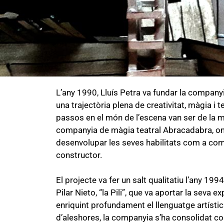
L’any 1990, Lluís Petra va fundar la companyi
una trajectòria plena de creativitat, màgia i 
passos en el món de l’escena van ser de la mà
companyia de màgia teatral Abracadabra, o
desenvolupar les seves habilitats com a com
constructor.
El projecte va fer un salt qualitatiu l’any 19
Pilar Nieto, “la Pili”, que va aportar la seva e
enriquint profundament el llenguatge artísti
d’aleshores, la companyia s’ha consolidat c