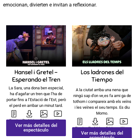
emocionan, divierten e invitan a reflexionar.
Hansel i Gretel –
Los ladrones del
Esperando el Tren
Tiempo
La Sara, una dona ben especial,
A la ciutat arriba una nena que
ha d’agafar un tren que l’ha de
ningú sap d'on ve,es fa ami ga de
portar fins a l’Estació de l’Est, però
tothom i compareix amb els veïns
el perd en arribar un minut tard.
i les veïnes el seu temps. Es diu
Momo.
Ver más detalles del
espectáculo
Ver más detalles del
espectáculo