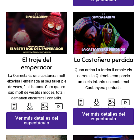
El traje del
La Castañera perdida
emperador
Quan arriba l a tardor il omple els
La Quimeta és una costurera molt
carrers,l a Quimeta compareix
eixerida i enfeinada al seu taller ple
amb els infants un conte mol
de vetes, fils i botons. Com que en
Castanyera perduda.
sap molt de vestits i modes, tots li
demanen encarrecs i consells.
Ver más detalles del
Ver más detalles del
espectáculo
espectáculo